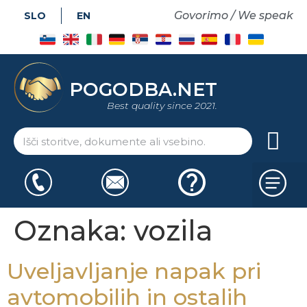
Govorimo / We speak
SLO
EN
POGODBA.NET
Best quality since 2021.
Oznaka:
vozila
Uveljavljanje napak pri
avtomobilih in ostalih