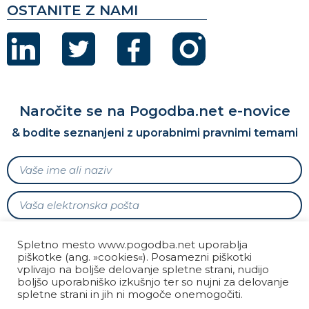
OSTANITE Z NAMI
Naročite se na Pogodba.net e-novice
& bodite seznanjeni z uporabnimi pravnimi temami
Soglašam s prejemanjem e-novic Pogodba.net v
Spletno mesto www.pogodba.net uporablja
skladu z zakonodajo o varstvu osebnih podatkov in
piškotke (ang. »cookies«). Posamezni piškotki
Politiko zasebnosti.
vplivajo na boljše delovanje spletne strani, nudijo
boljšo uporabniško izkušnjo ter so nujni za delovanje
spletne strani in jih ni mogoče onemogočiti.
POŠLJI