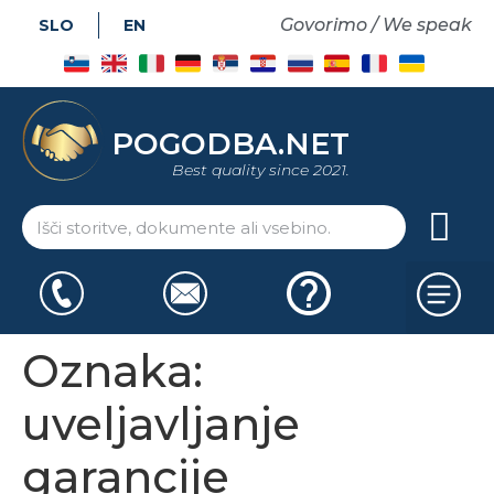
Govorimo / We speak
SLO
EN
POGODBA.NET
Best quality since 2021.
Oznaka:
uveljavljanje
garancije