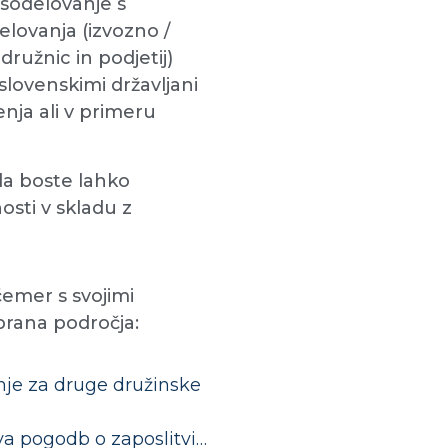
 sodelovanje s
elovanja (izvozno /
ružnic in podjetij)
lovenskimi državljani
ja ali v primeru
da boste lahko
osti v skladu z
čemer s svojimi
zbrana področja:
nje za druge družinske
 pogodb o zaposlitvi…