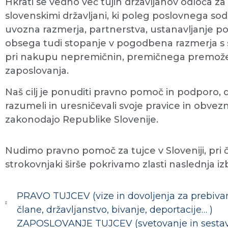
Hkrati se vedno več tujih državljanov odloča za
slovenskimi državljani, ki poleg poslovnega sod
uvozna razmerja, partnerstva, ustanavljanje pod
obsega tudi stopanje v pogodbena razmerja s s
pri nakupu nepremičnin, premičnega premožen
zaposlovanja.
Naš cilj je ponuditi pravno pomoč in podporo, 
razumeli in uresničevali svoje pravice in obvezn
zakonodajo Republike Slovenije.
Nudimo pravno pomoč za tujce v Sloveniji, pri 
strokovnjaki širše pokrivamo zlasti naslednja i
PRAVO TUJCEV (vize in dovoljenja za prebiva
člane, državljanstvo, bivanje, deportacije… )
ZAPOSLOVANJE TUJCEV (svetovanje in sestava