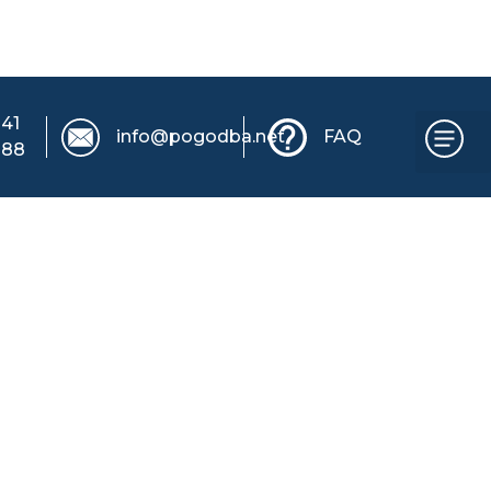
 41
info@pogodba.net
FAQ
 88