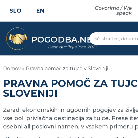
Govorimo / We
SLO
EN
speak
POGODBA.NET
Best quality since 2021.
Domov
»
Pravna pomoč za tujce v Sloveniji
PRAVNA POMOČ ZA TUJC
SLOVENIJI
Zaradi ekonomskih in ugodnih pogojev za življe
vse bolj privlačna destinacija za tujce. Preselit
osebni ali poslovni namen, v vsakem primeru pa