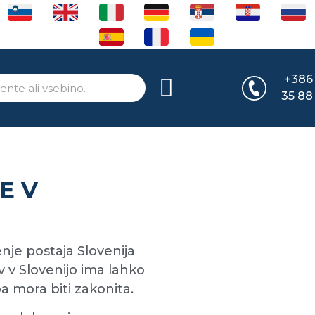
+386
35 88
E V
nje postaja Slovenija
ev v Slovenijo ima lahko
 mora biti zakonita.