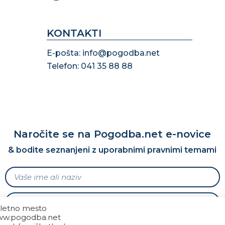
KONTAKTI
E-pošta: info@pogodba.net
Telefon: 041 35 88 88
Naročite se na Pogodba.net e-novice
& bodite seznanjeni z uporabnimi pravnimi temami
letno mesto
w.pogodba.net
Soglašam s prejemanjem e-novic Pogodba.net v