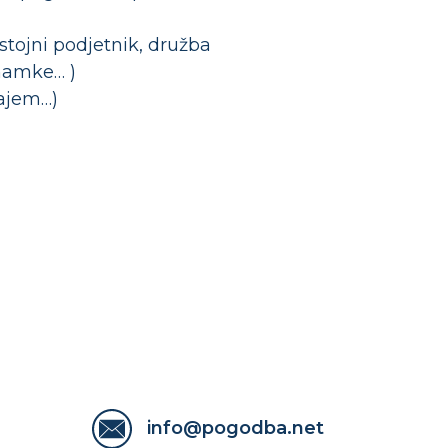
jni podjetnik, družba
namke… )
ajem…)
info@pogodba.net