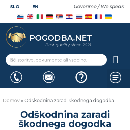
Govorimo / We speak
SLO
EN
POGODBA.NET
Best quality since 2021.
Domov
»
Odškodnina zaradi škodnega dogodka
Odškodnina zaradi
škodnega dogodka