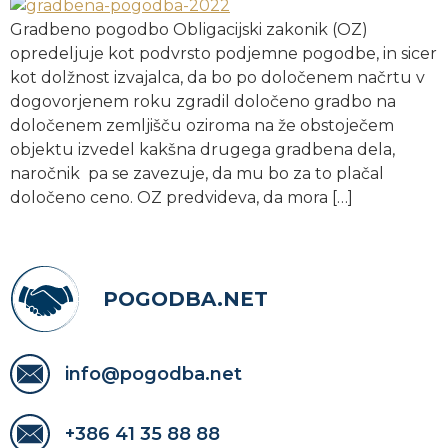
Gradbeno pogodbo Obligacijski zakonik (OZ)
opredeljuje kot podvrsto podjemne pogodbe, in sicer
kot dolžnost izvajalca, da bo po določenem načrtu v
dogovorjenem roku zgradil določeno gradbo na
določenem zemljišču oziroma na že obstoječem
objektu izvedel kakšna drugega gradbena dela,
naročnik pa se zavezuje, da mu bo za to plačal
določeno ceno. OZ predvideva, da mora […]
POGODBA.NET
info@pogodba.net
+386 41 35 88 88