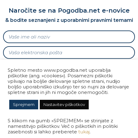
Naročite se na Pogodba.net e-novice
& bodite seznanjeni z uporabnimi pravnimi temami
Soglašam s prejemanjem e-novic Pogodba.net v
Spletno mesto www.pogodba.net uporablja
skladu z zakonodajo o varstvu osebnih podatkov in
piškotke (ang. »cookies«). Posamezni piškotki
Politiko zasebnosti.
vplivajo na boljše delovanje spletne strani, nudijo
boljšo uporabniško izkušnjo ter so nujni za delovanje
spletne strani in jih ni mogoče onemogočiti.
POŠLJI
Sprejmem
Nastavitev piškotkov
© 2023 POGODBA.NET. Vse pravice pridržane.
S klikom na gumb »SPREJMEM« se strinjate z
namestitvijo piškotkov. Več o piškotkih in politiki
zasebnosti si lahko preberete
tukaj
.