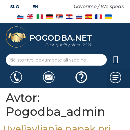
Govorimo / We speak
SLO
EN
POGODBA.NET
Best quality since 2021.
Avtor:
Pogodba_admin
Uveljavljanje napak pri